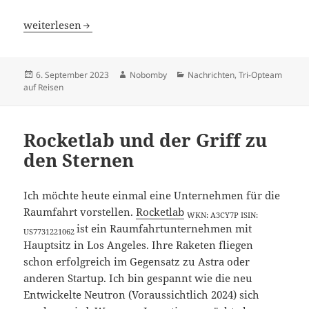
Zu Besuch in Leipzig
weiterlesen
Veröffentlicht
Autor
Kategorien
6. September 2023
Nobomby
Nachrichten
,
Tri-Opteam
am
auf Reisen
Rocketlab und der Griff zu
den Sternen
Ich möchte heute einmal eine Unternehmen für die
Raumfahrt vorstellen.
Rocketlab
WKN: A3CY7P ISIN:
ist ein Raumfahrtunternehmen mit
US7731221062
Hauptsitz in Los Angeles. Ihre Raketen fliegen
schon erfolgreich im Gegensatz zu Astra oder
anderen Startup. Ich bin gespannt wie die neu
Entwickelte Neutron (Voraussichtlich 2024) sich